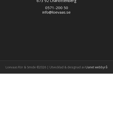
673 92 Charlottenberg
0571-200 50
info@loevaas.se
Loevaas Rör & Smide ©2026 | Utvecklad & designad av
Uanet webbyrå